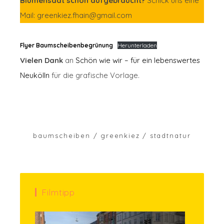
Blumensaat schon aufgebraucht?
Schick uns eine
Mail: greenkiez.fhain@gmail.com
Flyer Baumscheibenbegrünung
Herunterladen
Vielen Dank
an
Schön wie wir – für ein lebenswertes
Neukölln
für die grafische Vorlage.
baumscheiben
greenkiez
stadtnatur
Filmtipp