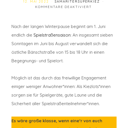
12. MAI 2022
SAMARITERSUPERKIEZ
FÜR DIE SPIELST
KOMMENTARE DEAKTIVIERT
Nach der langen Winterpause beginnt am 1. Juni
endlich die
Spielstraßensaison
: An insgesamt sieben
Sonntagen im Juni bis August verwandelt sich die
östliche Bänschstraße von 15 bis 18 Uhr in einen
Begegnungs- und Spielort.
Möglich ist das durch das freiwillige Engagement
einiger weniger Anwohner*innen: Als Kiezlots*innen
sorgen sie für Spielgeräte, gute Laune und die
Sicherheit aller Spielstraßenteilnehmer*innen.
Es wäre große klasse, wenn eine*r von euch