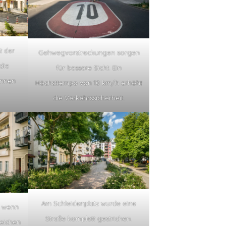
t der
Gehwegvorstreckungen sorgen
die
für bessere Sicht. Ein
innen
Höchsttempo von 10 km/h erhöht
die Verkehrssicherheit.
Am Schleidenplatz wurde eine
, wenn
Straße komplett gestrichen.
eichen