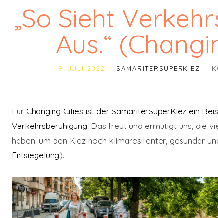
„So Sieht Verkeh
Aus.“ (Changin
9. JULI 2022
SAMARITERSUPERKIEZ
K
Für
Changing Cities ist der SamariterSuperKiez ein Beis
Verkehrsberuhigung
. Das freut und ermutigt uns, die 
heben, um den Kiez noch klimaresilienter, gesünder un
Entsiegelung
).