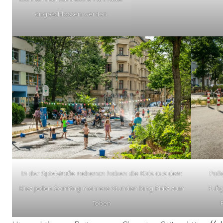
angeschlossen werden.
In der Spielstraße nebenan haben die Kids aus dem
Poll
Kiez jeden Sonntag mehrere Stunden lang Platz zum
Fußg
Toben