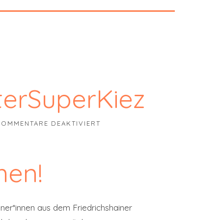
terSuperKiez
FÜR PLATTFORM SAMARITERSU
KOMMENTARE DEAKTIVIERT
men!
hner*innen aus dem Friedrichshainer