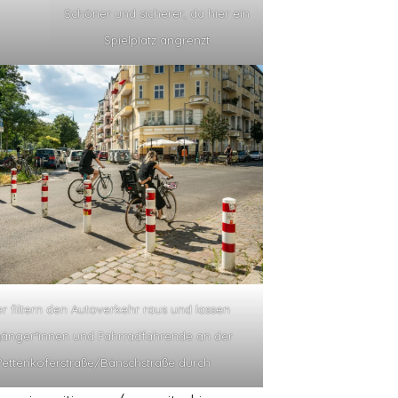
Schöner und sicherer, da hier ein
Spielplatz angrenzt
er filtern den Autoverkehr raus und lassen
änger*innen und Fahrradfahrende an der
Pettenkoferstraße/Bänschstraße durch