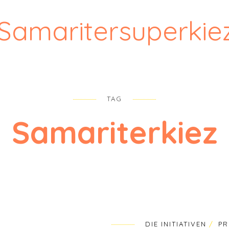
Samaritersuperkie
TAG
Samariterkiez
DIE INITIATIVEN
PR