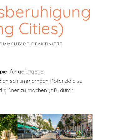
rsberuhigung
g Cities)
FÜR „SO SIEHT VERKEHRSBERUH
OMMENTARE DEAKTIVIERT
piel für gelungene
vielen schlummernden Potenziale zu
d grüner zu machen (z.B. durch