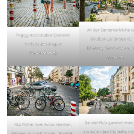
An der Samariterkirche is
Peggy Hochstädter (Initiative
Großteil der Straße für 
Verkehrsberuhigter
Erholung der Anwohner*
Samariterkiez)
reserviert
So viel Platz gewinnt man
Wo früher zwei Autos standen,
die Autos den Menschen w
können nun zahlreiche Fahrräder