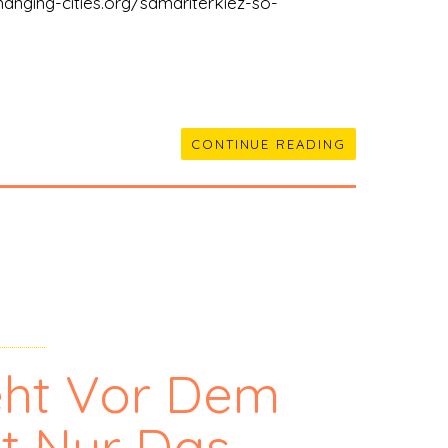
hanging-cities.org/samariterkiez-so-
CONTINUE READING
eht Vor Dem
t Nur Das