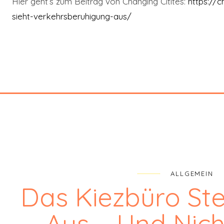
Hier geht’s zum Beitrag von Changing Citites:
https://c
sieht-verkehrsberuhigung-aus/
ALLGEMEIN
Das Kiezbüro St
Aus – Und Nich