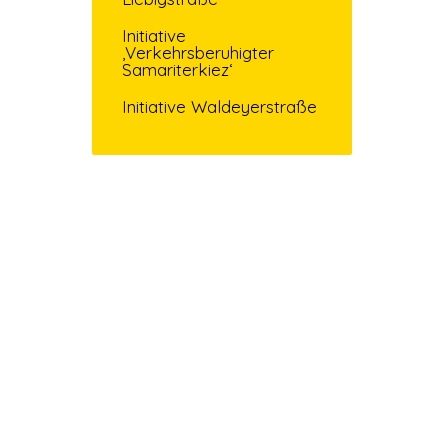
Initiative
‚Verkehrsberuhigter
Samariterkiez‘
Initiative Waldeyerstraße