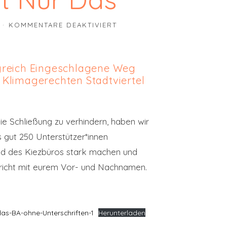
FÜR DAS KIEZBÜRO STEHT 
Z
KOMMENTARE DEAKTIVIERT
lgreich Eingeschlagene Weg
 Klimagerechten Stadtviertel
ie Schließung zu verhindern, haben wir
s gut 250 Unterstützer*innen
and des Kiezbüros stark machen und
hricht mit eurem Vor- und Nachnamen.
das-BA-ohne-Unterschriften-1
Herunterladen