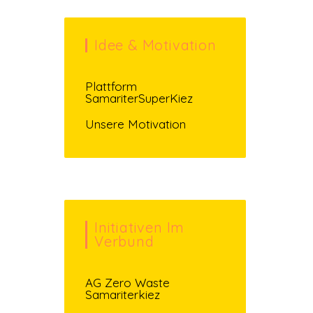
Idee & Motivation
Plattform
SamariterSuperKiez
Unsere Motivation
Initiativen Im
Verbund
AG Zero Waste
Samariterkiez