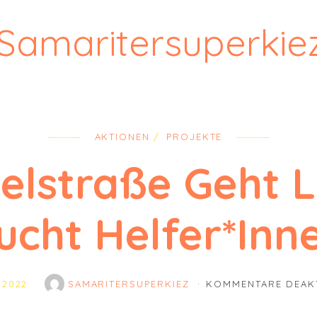
Samaritersuperkie
AKTIONEN
PROJEKTE
ielstraße Geht 
ucht Helfer*inn
I 2022
SAMARITERSUPERKIEZ
KOMMENTARE DEAKT