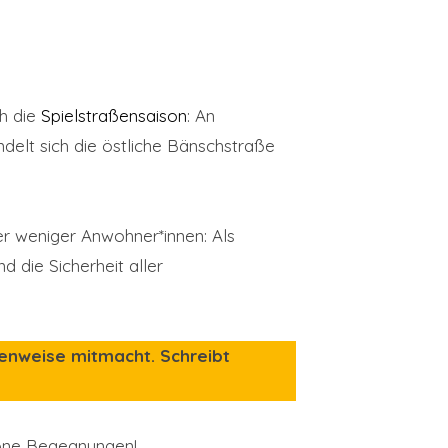
ch die
Spielstraßensaison
: An
delt sich die östliche Bänschstraße
er weniger Anwohner*innen: Als
d die Sicherheit aller
denweise mitmacht. Schreibt
höne Begegnungen!