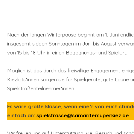
Nach der langen Winterpause beginnt am 1. Juni endli
insgesamt sieben Sonntagen im Juni bis August verwan
von 15 bis 18 Uhr in einen Begegnungs- und Spielort.
Möglich ist das durch das freiwillige Engagement einig
Kiezlots*innen sorgen sie für Spielgeräte, gute Laune un
Spielstraßenteilnehmer*innen.
Es wäre große klasse, wenn eine*r von euch stun
einfach an:
spielstrasse@samaritersuperkiez.de
Wir freuen uns auf Unterstützung, viel Besuch und sc