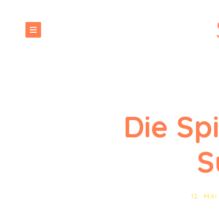
Die Sp
S
12. MA